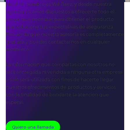
Hola!. Mi nombre es Wil Baez, y desde nuestra
agencia estamos dispuestos a ofrecerte todo el
apoyo que necesitas para obtener el producto
que solucione tus expectativas de aseguranza.
Recuerda que nuestra asesoría es completamente
gratuita y puedes contactarnos en cualquier
momento.
La información que compartas con nosotros no
será entregada ni vendida a ninguna otra empresa
y solo será utilizada con fines de hacerte llegar
nuestros ofrecimientos de productos y servicios
con la finalidad de brindarte la atención que
esperas.
Quiero una llamada