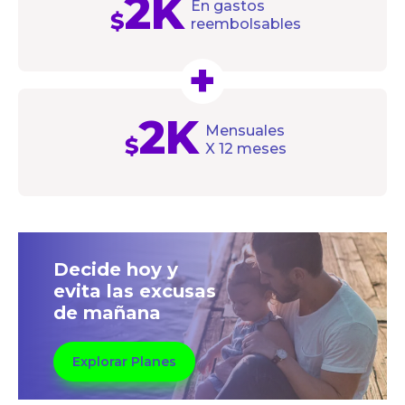
2K
En gastos
$
reembolsables
+
2K
Mensuales
$
X 12 meses
Decide hoy y
evita las excusas
de mañana
Explorar Planes